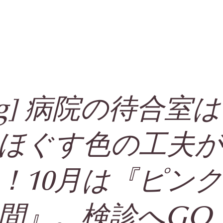
log] 病院の待合室
ほぐす色の工夫
！10月は『ピン
間』。検診へGO