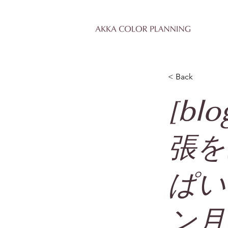
< Back
[b
張を
ぱい
ン月