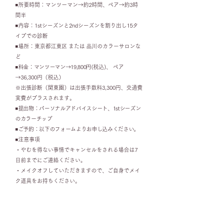
◾所要時間：マンツーマン→約2時間、ペア→約3時
間半
◾内容：1stシーズンと2ndシーズンを割り出し15タ
イプでの診断
◾場所：東京都江東区 または 品川のカラーサロンな
ど
◾️料金：マンツーマン→19,800
円(税込)、 ペア
→36,300円（税込）
※出張診断（関東圏）は出張手数料3,300円、交通費
実費がプラスされます。
◾️提出物：パーソナルアドバイスシート、1stシーズン
のカラーチップ
◾️ご予約：
以下のフォームよりお申し込みください。
​◾️注意事項
・やむを得ない事情でキャンセルをされる場合は7
日前までにご連絡ください。
・メイクオフしていただきますので、ご自身でメイ
ク道具をお持ちください。