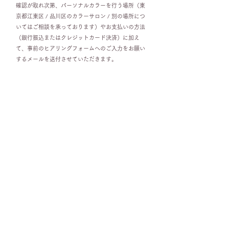
確認が取れ次第、パーソナルカラーを行う場所（東
京都江東区 / 品川区のカラーサロン / 別の場所につ
いてはご相談を承っております）やお支払いの方法
（銀行振込またはクレジットカード決済）に加え
て、事前のヒアリングフォームへのご入力をお願い
するメールを送付させていただきます。
❷ 診断当日
パーソナルカラーについてご説明します。
メイクオフ後、色素チェック。
32枚のテストドレープで診断後、120枚のドレープ
でベストカラーを診断します。
写真撮影、結果についてのご説明、コーディネート
のコツなどお伝えし、1stシーズンのカラーカードを
お渡しします。
​❸ パーソナルカラーアドバイスシートを送付
診断時にお話ししたことをまとめ、あなただけのカ