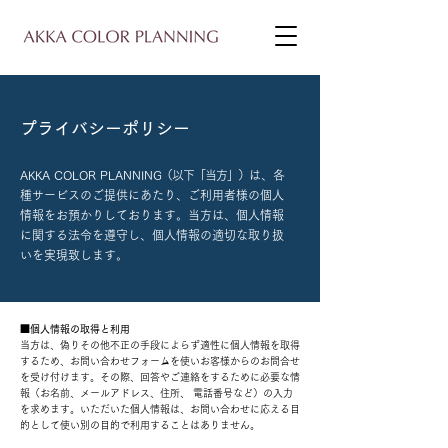
プライバシーポリシー
AKKA COLOR PLANNIN
G（以下「当方」）
は、各
種サービスのご提供にあたり、ご利用者様の個人
情報をお預かりしております。当方は、個人情報
に関する法令を遵守し、個人情報の適切な取り扱
いを実現致します。
■個人情報の取得と利用
当方は、偽りその他不正の手段によらず適性に個人情報を取得
するため、お問い合わせフォームを使いお客様からのお問合せ
を受け付けます。その際、回答やご連絡をするために必要な情
報（お名前、メールアドレス、住所、 電話番号など）の入力
を求めます。いただいた個人情報は、お問い合わせに応える目
的として使い別の目的で利用することはありません。