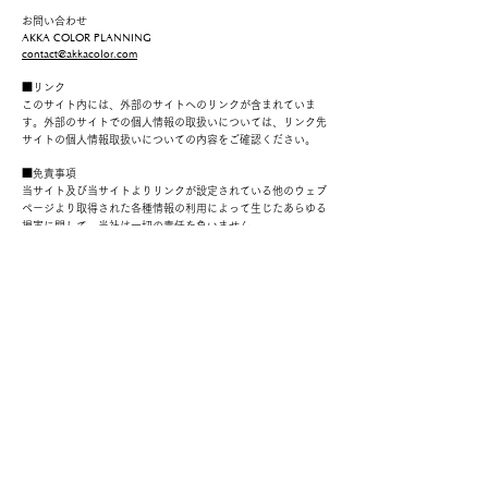
お問い合わせ
AKKA COLOR PLANNING
contact@akkacolor.com
■リンク
このサイト内には、外部のサイトへのリンクが含まれていま
す。外部のサイトでの個人情報の取扱いについては、リンク先
サイトの個人情報取扱いについての内容をご確認ください。
■免責事項
当サイト及び当サイトよりリンクが設定されている他のウェブ
ページより取得された各種情報の利用によって生じたあらゆる
損害に関して、当社は一切の責任を負いません。
■組織・体制
当方は、個人情報の適正な管理及び継続的な改善を実施致しま
す。
■改定
本方針の内容は改定されることがあります。当社は、本プライ
バシーポリシーをいつでも変更する権利を留保します。そのた
め、頻繁に確認してください。変更および説明は、ウェブサイ
トに投稿した直後に有効になります。当方が本ポリシーに重大
な変更を加える場合、当方は、当方が収集する情報、使用方
法、及びどのような状況下でそれを使用または開示するかをご
利用者様が認識できるように、更新されたことをここに通知し
ます。