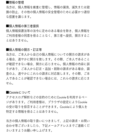
■情報の管理
当方は、個人情報を厳重に管理し、情報の漏洩、滅失または毀
損の防止、その他の個人情報の安全管理のために必要かつ適切
な措置を講じます。
■個人情報の第三者提供
個人情報保護法等の法令に定めのある場合を除き、個人情報を
ご利用者様の同意を得ることなく、第三者へ提供、開示するこ
とはありません。
■個人情報の開示・訂正等
当方は、ご本人から自己の個人情報についての開示の請求があ
る場合、速やかに開示を致します。その際、ご本人であること
が確認できない場合、開示に応じません。個人情報の内容に誤
りがあり、ご本人から訂正・追加・削除の請求がある場合、調
査の上、速やかにこれらの請求に対応致します。その際、ご本
人であることが確認できない場合には、これらの請求に応じま
せん。
■Cookieについて
アクセスログ解析などの目的のためにCookieを利用するペー
ジがあります。ご利用者様は、ブラウザの設定によりCookie
の受け取りを拒否することができます。Cookieにより個人を
特定する情報を得ることはありません。
当方の個人情報の取り扱いにつきまして、上記の請求・お問い
合わせ等ございましたら、下記メールアドレスまでご連絡くだ
さいますようお願い申し上げます。