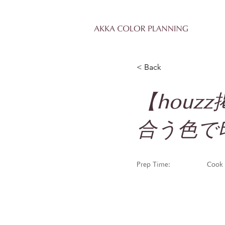
< Back
【hou
合う色で
Prep Time:
Cook 