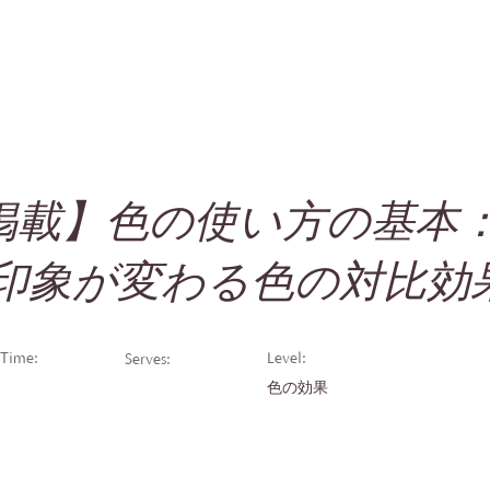
zz掲載】色の使い方の基本
印象が変わる色の対比効
Time:
Level:
Serves:
色の効果