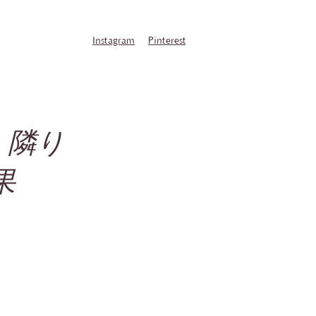
Instagram
Pinterest
：隣り
果